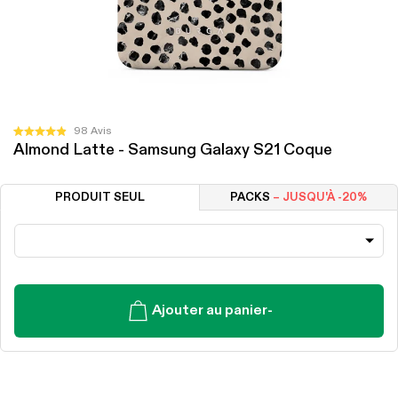
Cliquez
98
Avis
Noté
Almond Latte - Samsung Galaxy S21 Coque
pour
4.9
sur
faire
5
défiler
étoiles
PRODUIT SEUL
PACKS
– JUSQU'À -20%
jusqu'aux
avis
Ajouter au panier
-