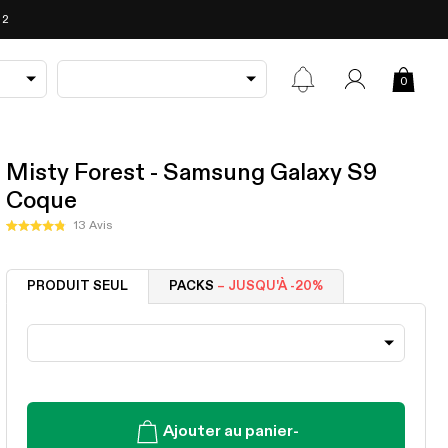
 2
0
Misty Forest - Samsung Galaxy S9
Coque
Cliquez
13
Avis
Noté
pour
4.8
sur
faire
5
PRODUIT SEUL
PACKS
– JUSQU'À -20%
défiler
étoiles
jusqu'aux
avis
Ajouter au panier
-